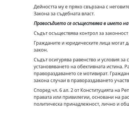
Дейността му е пряко свързана с негови
Закона за съдебната власт.
Правосъдието се осъществява в името на
Съдът осъществява контрол за законност 
Гражданите и юридическите лица могат да
закон.
Съдът осигурява равенство и условия за 
установяването на обективната истина. Р
правораздаването се мотивират. Граждан
закона случаи в правораздаването участв
Според чл. 6 ал. 2 от Конституцията на Р
правата или привилегии, основани на рас
политическа принадлежност, лично и об