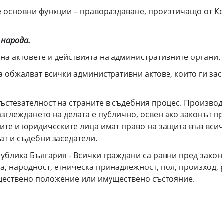
те основни функции – правораздаване, произтичащо от К
 народа.
на актовете и действията на административните органи.
 обжалват всички административни актове, които ги зас
състезателност на страните в съдебния процес. Произво
азглеждането на делата е публично, освен ако законът п
ите и юридическите лица имат право на защита във всич
ат и съдебни заседатели.
епублика България - Всички граждани са равни пред зако
а, народност, етническа принадлежност, пол, произход,
ществено положение или имуществено състояние.