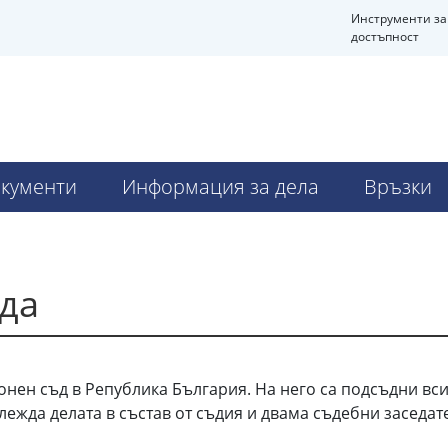
Инструменти за
достъпност
кументи
Информация за дела
Връзки
да
ен съд в Република България. На него са подсъдни всичк
лежда делата в състав от съдия и двама съдебни заседат