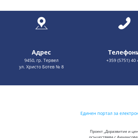
Адрес
Телефон
9450, гр. Тервел
+359 (5751) 40 
ул. Христо Ботев № 8
Единен портал за електро
Проект „Доразвитие и цен
осъществява с финансоват