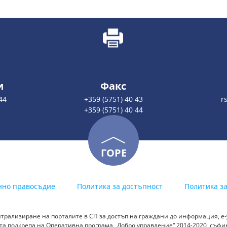
и
Факс
44
+359 (5751) 40 43
r
+359 (5751) 40 44
ГОРЕ
нно правосъдие
Политика за достъпност
Политика з
трализиране на порталите в СП за достъп на граждани до информация, е-у
а подкрепа на Оперативна програма „Добро управление“ 2014-2020, съф