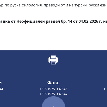
по руска филология, преводи от и на турски, руски език
адка от Неофициален раздел бр. 14 от 04.02.2026 г. н
и
Факс
44
+359 (5751) 40 43
r
+359 (5751) 40 44