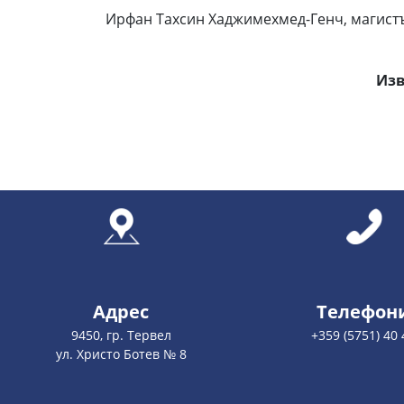
Ирфан Тахсин Хаджимехмед-Генч, магистър 
Изв
Адрес
Телефон
9450, гр. Тервел
+359 (5751) 40 
ул. Христо Ботев № 8