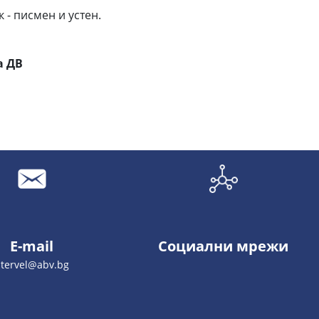
 - писмен и устен.
а ДВ
E-mail
Социални мрежи
stervel@abv.bg