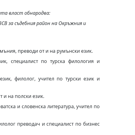
ната власт обнародва:
ЗСВ за съдебния район на Окръжния и
мъния, преводи от и на румънски език.
ик, специалист по турска филология и
зик, филолог, учител по турски език и
 и на полски език.
ватска и словенска литература, учител по
илолог преводач и специалист по бизнес