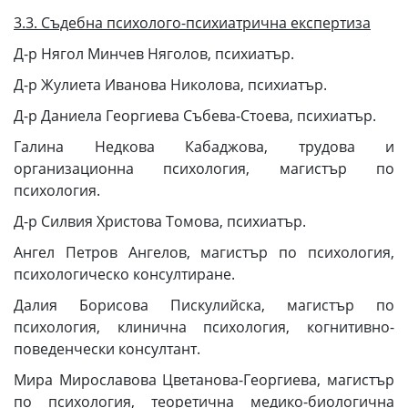
3.3. Съдебна психолого-психиатрична експертиза
Д-р Нягол Минчев Няголов, психиатър.
Д-р Жулиета Иванова Николова, психиатър.
Д-р Даниела Георгиева Събева-Стоева, психиатър.
Галина Недкова Кабаджова, трудова и
организационна психология, магистър по
психология.
Д-р Силвия Христова Томова, психиатър.
Ангел Петров Ангелов, магистър по психология,
психологическо консултиране.
Далия Борисова Пискулийска, магистър по
психология, клинична психология, когнитивно-
поведенчески консултант.
Мира Мирославова Цветанова-Георгиева, магистър
по психология, теоретична медико-биологична