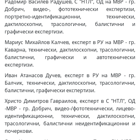
Радомир Василев Радушев, С "НТЛ", ОД на МВР - гр.
Добрич, видео-, фототехнически експертизи,
портретно-идентификационни, технически,
дактилоскопни, трасологични, балистични и
графически експертизи.
Мариус Михайлов Калчев, експерт в РУ на МВР - гр.
Каварна, технически, дактилоскопни, трасологични,
балистични, графически и автотехнически
експертизи.
Иван Атанасов Дучев, експерт в РУ на МВР - гр.
Балчик, технически, дактилоскопни, трасологични,
балистични, графически експертизи.
Христо Димитров Гавраилов, експерт в С "НТЛ", ОД
-МВР - гр. Добрич, видео-/фототехнически, лицево-
идентификационни, технически, дактилоскопни,
трасологични, балистични неидентификационни и
почеркови.