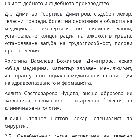
на досъдебното и съдебното производство
Д-р Димитър Георгиев Димитров, съдебен лекар,
телесни повреди, болестни състояния в областта на
медицината, експертизи по писмени данни,
установяване концентрация на алкохол в кръвта,
установяване загуба на трудоспособност, полови
престъпления.
Христина Василева Божинова -Димитрова, лекар
-обща медицина, магистър здравен мениджмънт,
докторантура по социална медицина и организация
на здравеопазването и фармацията.
Аелита Светлозарова Нуцова, висше образование
-медицина, специалист по вътрешни болести, по
клинична хематология.
Юлиян Стоянов Петков, лекар, специалист по
хирургия.
2.5. Съдебномедицинска експертиза за телесно