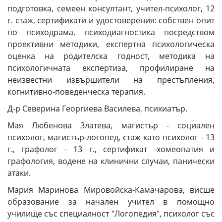
подготовка, семеен консултант, учител-психолог, 12
г. стаж, сертификати и удостоверения: собствен опит
по психодрама, психодиагностика посредством
проективни методики, експертна психологическа
оценка на родителска годност, методика на
психологичната експертиза, профилиране на
неизвестни извършители на престъпления,
когнитивно-поведенческа терапия.
Д-р Северина Георгиева Василева, психиатър.
Мая Любенова Златева, магистър - социален
психолог, магистър-логопед, стаж като психолог - 13
г., графолог - 13 г., сертификат -хомеопатия и
графология, водене на клинични случаи, панически
атаки.
Мария Маринова Мировойска-Камачарова, висше
образование за начален учител в помощно
училище със специалност "Логопедия", психолог със