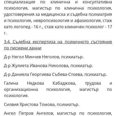
специализация по клинична и консултативна
психология, магистър по клинична психология,
удостоверения за медицинска и съдебна психиатрия
и психология, невропсихология и афазиология, стаж
като логопед - 16 г., стаж като клиничен психолог - 17
г.
3.4. Съдебна експертиза на психичното състояние
по писмени данни
Д-р Нягол Минчев Няголов, психиатър.
Д-р Жулиета Иванова Николова, психиатър.
Д-р Даниела Георгиева Събева-Стоева, психиатър.
Галина Недкова Кабаджова, трудова и
организационна психология, магистър по
психология.
Силвия Христова Томова, психиатър.
Ангел Петров Ангелов, магистър по психология,