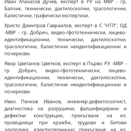
Иван Атанасов Дучев, експерт в РУ на МВР - гр.
Балчик, технически, дактилоскопни, трасологични,
балистични, графически експертизи.
Христо Димитров Гавраилов, експерт в С "НТЛ", ОД
-МВР - гр. Добрич, видео-/фототехнически, лицево-
идентификационни, технически, дактилоскопни,
трасологични, балистични неидентификационни и
почеркови.
Явор Цветанов Цветков, експерт в Първо РУ -МВР -
гр. Добрич, видео-/фототехнически, лицево-
идентификационни, технически, дактилоскопни,
трасологични, балистични неидентификационни и
почеркови.
Ивко Пенков Иванов, инженер-дефектоскопист,
диагностика на разрушени, фалшифицирани и
дефектни конструкции, прекъсване на ел.
проводници при кражби, трудови и битови
злополуки, електротермично прекъсване на ел.