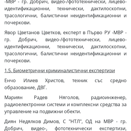
-МВР - гр. Добрич, видео-/фототехнически, лицево-
идентификационни, технически, дактилоскопни,
трасологични, балистични неидентификационни и
почеркови.
Явор Цветанов Цветков, експерт в Първо РУ -МВР -
гр. Добрич, видео-/фототехнически, лицево-
идентификационни, технически, дактилоскопни,
трасологични, балистични неидентификационни и
почеркови.
1.5. Биометрични криминалистични експертизи
Енчо Илиев Христов, техник със средно
образование, ДВГ.
Мариян Радев Няголов, радиоинженер,
радиоелектронни системи и комплексни средства за
управление на подвижни обекти.
Диян Недялков Димов, С "НТЛ", ОД на МВР - гр.
Добрич, видео-, фототехнически експертизи,