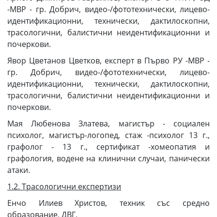
-МВР - гр. Добрич, видео-/фототехнически, лицево-
идентификационни, технически, дактилоскопни,
трасологични, балистични неидентификационни и
почеркови.
Явор Цветанов Цветков, експерт в Първо РУ -МВР -
гр. Добрич, видео-/фототехнически, лицево-
идентификационни, технически, дактилоскопни,
трасологични, балистични неидентификационни и
почеркови.
Мая Любенова Златева, магистър - социален
психолог, магистър-логопед, стаж -психолог 13 г.,
графолог - 13 г., сертификат -хомеопатия и
графология, водене на клинични случаи, панически
атаки.
1.2. Трасологични експертизи
Енчо Илиев Христов, техник със средно
образование, ДВГ.