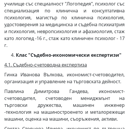
училище със специалност "Логопедия", психолог със
специализация по клинична и консултативна
психология, магистър по клинична психология,
удостоверения за медицинска и съдебна психиатрия
и психология, невропсихология и афазиология, стаж
като логопед -16 г., стаж като клиничен психолог - 17
г.
Клас "Съдебно-икономически експертизи"
4.1. Съдебно-счетоводна експертиза
Гинка Иванова Вълкова, икономист-счетоводител,
организация и управление на търговската дейност.
Павлина Димитрова Гандева, икономист-
счетоводител, счетоводен мениджмънт на
търговски дружества, машинен инженер
-технология на машиностроенето и металорежещи
машини, оценка на машини, съоръжения, активи.
Светла Стоянова Илиева, икономист по вътрешна