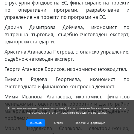
структурни фондове на ЕС, финансиране на проекти
по оперативни програми, разработване и
управление на проекти по програми на ЕС.
Дарина Димитрова Дойчева, икономист по
вътрешна търговия, съдебно-счетоводен експерт,
одиторски стандарти.
Христина Атанасова Петрова, стопанско управление,
съдебно-счетоводен експерт.
Георги Атанасов Борисов, икономист-счетоводител.
Емилия Радева Георгиева, икономист по
счетоводната и финансово-контролна дейност.
Мими Иванова Атанасова, икономист, финансов
мениджмънт, оценител на оборотни и дълготрайни
Този сайт използва бисквитки (cookies). Като приемете бисквитките, можете да
материални активи, експерт по финансово-данъчни
се възползвате от оптималното поведение на сайта.
проблеми.
Приемам
Отказ
Повече информация
Мария Недялкова Славкова, електроинженер,