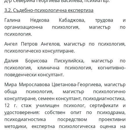
Д-р Северина Георгиева Василева, психиатър.
3.2. Съдебно-психологична експертиза
Галина Недкова Кабаджова, трудова и
организационна психология, магистър по
психология.
Ангел Петров Ангелов, магистър по психология,
психологическо консултиране.
Далия Борисова Пискулийска, магистър по
психология, клинична психология, когнитивно-
поведенчески консултант.
Мира Мирославова Цветанова-Георгиева, магистър
обща психология, магистър психологично
консултиране, семеен консултант, психодиагностика,
12 г. стаж училищен психолог, сертификати и
удостоверения: собствен опит по психодрама,
психодиагностика посредством проективни
методики, експертна психологическа оценка на