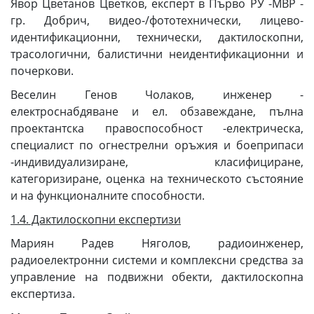
Явор Цветанов Цветков, експерт в Първо РУ -МВР -
гр. Добрич, видео-/фототехнически, лицево-
идентификационни, технически, дактилоскопни,
трасологични, балистични неидентификационни и
почеркови.
Веселин Генов Чолаков, инженер -
електроснабдяване и ел. обзавеждане, пълна
проектантска правоспособност -електрическа,
специалист по огнестрелни оръжия и боеприпаси
-индивидуализиране, класифициране,
категоризиране, оценка на техническото състояние
и на функционалните способности.
1.4. Дактилоскопни експертизи
Мариян Радев Няголов, радиоинженер,
радиоелектронни системи и комплексни средства за
управление на подвижни обекти, дактилоскопна
експертиза.