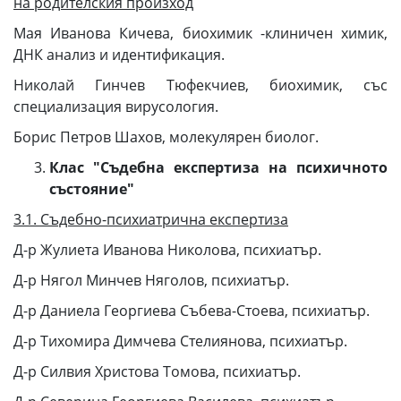
на родителския произход
Мая Иванова Кичева, биохимик -клиничен химик,
ДНК анализ и идентификация.
Николай Гинчев Тюфекчиев, биохимик, със
специализация вирусология.
Борис Петров Шахов, молекулярен биолог.
Клас "Съдебна експертиза на психичното
състояние"
3.1. Съдебно-психиатрична експертиза
Д-р Жулиета Иванова Николова, психиатър.
Д-р Нягол Минчев Няголов, психиатър.
Д-р Даниела Георгиева Събева-Стоева, психиатър.
Д-р Тихомира Димчева Стелиянова, психиатър.
Д-р Силвия Христова Томова, психиатър.