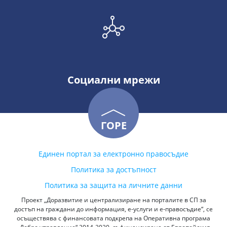
Социални мрежи
ГОРЕ
Единен портал за електронно правосъдие
Политика за достъпност
Политика за защита на личните данни
Проект „Доразвитие и централизиране на порталите в СП за
достъп на граждани до информация, е-услуги и е-правосъдие“, се
осъществява с финансовата подкрепа на Оперативна програма