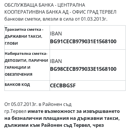
ОБСЛУЖВАЩА БАНКА - ЦЕНТРАЛНА
КООПЕРАТИНВНА БАНКА АД - ОФИС ГРАД ТЕРВЕЛ
банкови сметки, влезли в сила от 01.03.2013г.
Т
ранзитна сметка -
IBAN
ДЪРЖАВНИ ТАКСИ,
BG91CECB979031E1568100
ГЛОБИ
Набирателна сметка-
IBAN
ДЕПОЗИТИ, ПАРИЧНИ
ГАРАНЦИИ И
BG98CECB979033E1568100
ОБЕЗПЕЧЕНИЯ
БАНКОВ КОД
CECBBGSF
От 05.07.2013г. в Районен съд
гр.Тервел
имате
възможност за извършването
на безналични плащания на държавни такси,
дължими към Районен съд Тервел, чрез